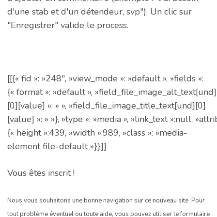
d'une stab et d'un détendeur, svp"). Un clic sur
"Enregistrer" valide le process.
[[{« fid »: »248″, »view_mode »: »default », »fields »:
{« format »: »default », »field_file_image_alt_text[und]
[0][value] »: » », »field_file_image_title_text[und][0]
[value] »: » »}, »type »: »media », »link_text »:null, »attr
{« height »:439, »width »:989, »class »: »media-
element file-default »}}]]
Vous êtes inscrit !
Nous vous souhaitons une bonne navigation sur ce nouveau site. Pour
tout problème éventuel ou toute aide, vous pouvez utiliser le formulaire