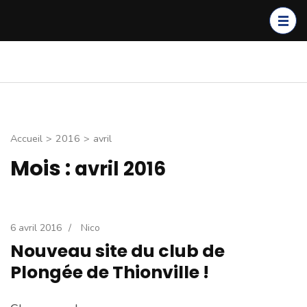
Aller
au
contenu
(Pressez
Club de Plongée de
Entrainement, voyages,
Entrée)
Thionville
sorties carrière. Découvrez
nos activités
Accueil
>
2016
>
avril
Mois :
avril 2016
6 avril 2016
/
Nico
Nouveau site du club de
Plongée de Thionville !