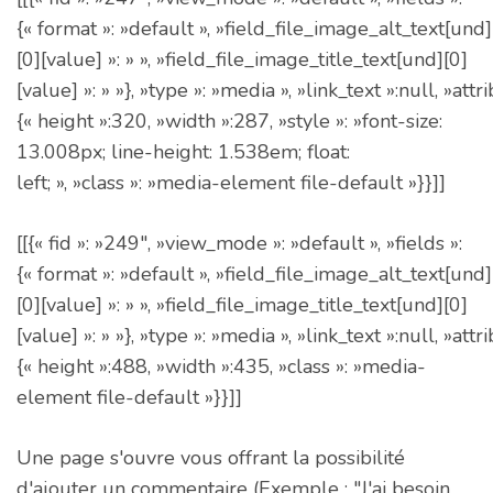
{« format »: »default », »field_file_image_alt_text[und]
[0][value] »: » », »field_file_image_title_text[und][0]
[value] »: » »}, »type »: »media », »link_text »:null, »attr
{« height »:320, »width »:287, »style »: »font-size:
13.008px; line-height: 1.538em; float:
left; », »class »: »media-element file-default »}}]]
[[{« fid »: »249″, »view_mode »: »default », »fields »:
{« format »: »default », »field_file_image_alt_text[und]
[0][value] »: » », »field_file_image_title_text[und][0]
[value] »: » »}, »type »: »media », »link_text »:null, »attr
{« height »:488, »width »:435, »class »: »media-
element file-default »}}]]
Une page s'ouvre vous offrant la possibilité
d'ajouter un commentaire (Exemple : "J'ai besoin