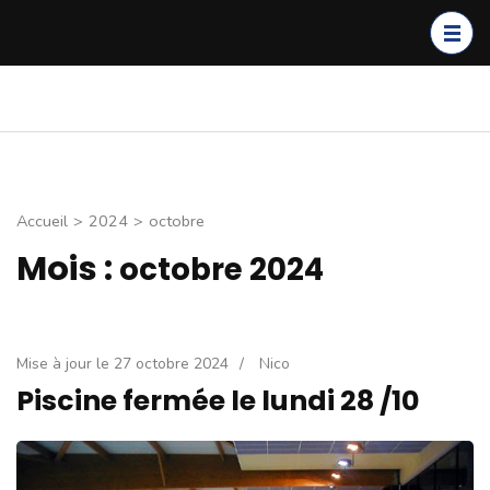
Aller
au
contenu
(Pressez
Club de Plongée de
Entrainement, voyages,
Entrée)
Thionville
sorties carrière. Découvrez
nos activités
Accueil
>
2024
>
octobre
Mois :
octobre 2024
Mise à jour le
27 octobre 2024
/
Nico
Piscine fermée le lundi 28 /10