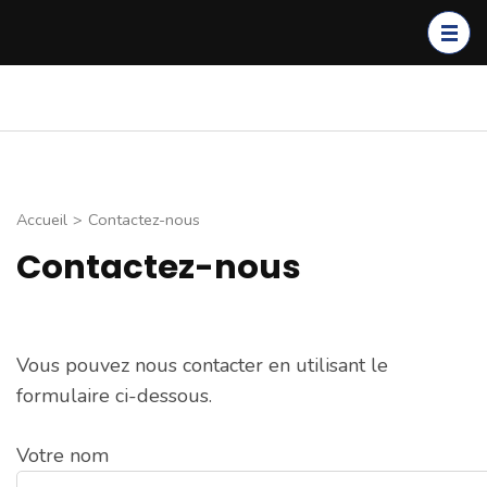
Aller
au
contenu
(Pressez
Club de Plongée de
Entrainement, voyages,
Entrée)
Thionville
sorties carrière. Découvrez
nos activités
Accueil
>
Contactez-nous
Contactez-nous
Vous pouvez nous contacter en utilisant le
formulaire ci-dessous.
Votre nom