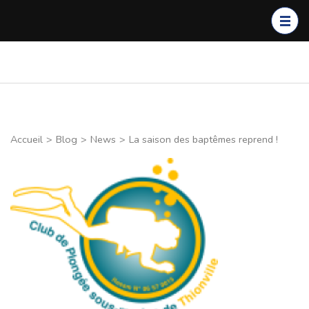
Aller
au
contenu
(Pressez
Club de Plongée de
Entrainement, voyages,
Entrée)
Thionville
sorties carrière. Découvrez
nos activités
Accueil
>
Blog
>
News
>
La saison des baptêmes reprend !