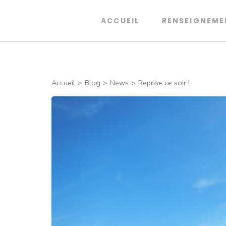
Aller
au
ACCUEIL
RENSEIGNEME
Club de Plongée de Thionville
Entrainement, voyages, sorties carrière. Dé
contenu
(Pressez
Entrée)
Accueil
>
Blog
>
News
>
Reprise ce soir !