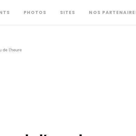
NTS
PHOTOS
SITES
NOS PARTENAIRE
couvrez nos activités
u de l’heure