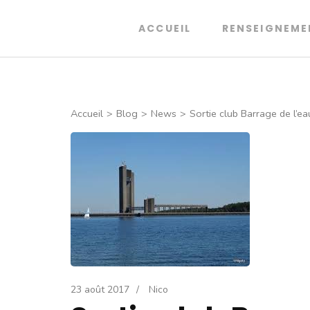
Aller
au
ACCUEIL
RENSEIGNEME
Club de Plongée de Thionville
Entrainement, voyages, sorties carrière. Dé
contenu
(Pressez
Entrée)
Accueil
>
Blog
>
News
>
Sortie club Barrage de l’ea
23 août 2017
/
Nico